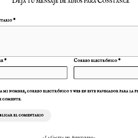
Deja tu mensaje de adios para Constance
tario
*
re
*
Correo electrónico
*
 mi nombre, correo electrónico y web en este navegador para la 
e comente.
-La Gaceta del Aventurero-