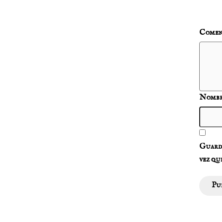
Comen
Nomb
Guarda
vez qu