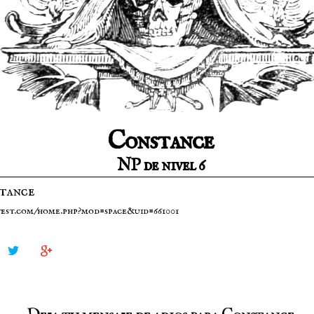
Constance
NP de nivel 6
tance
ntest.com/home.php?mod=space&uid=661001

