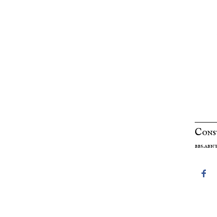
Cons
bbs.ab
