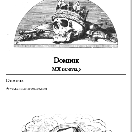
Dominik
MX de nivel 9
Dominik
/www.echolinkflorida.com