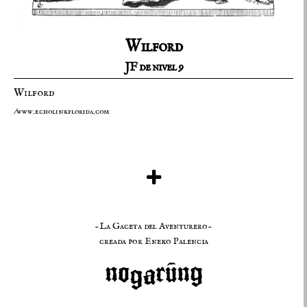
Wilford
JF de nivel 9
Wilford
/www.echolinkflorida.com
-La Gaceta del Aventurero-
creada por
Eneko Palencia