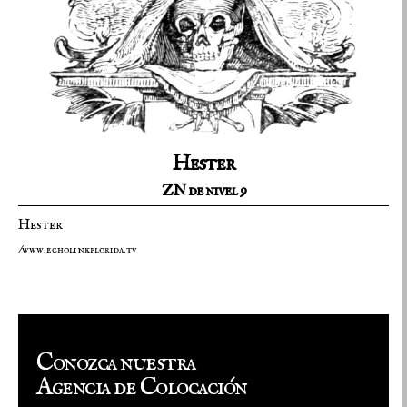
Hester
ZN de nivel 9
Hester
/www.echolinkflorida.tv
Conozca nuestra
Agencia de Colocación