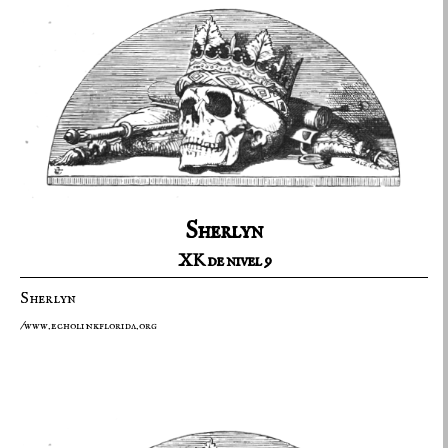
Sherlyn
XK de nivel 9
Sherlyn
/www.echolinkflorida.org