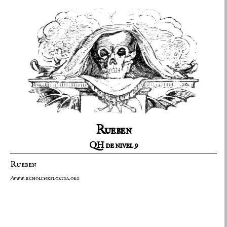
Rueben
QH de nivel 9
Rueben
/www.echolinkflorida.org