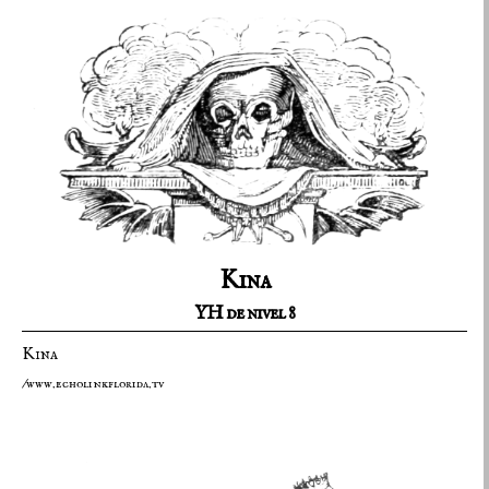
Kina
YH de nivel 8
Kina
/www.echolinkflorida.tv