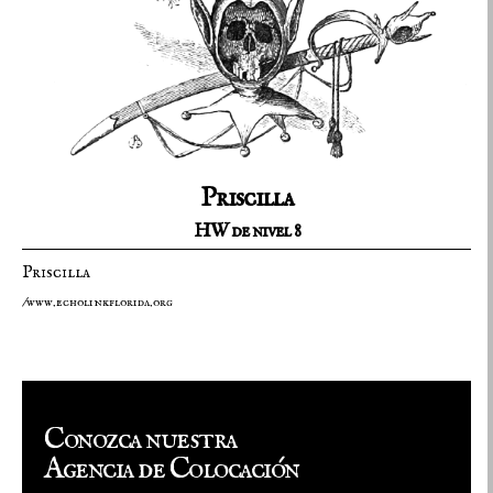
Priscilla
HW de nivel 8
Priscilla
/www.echolinkflorida.org
Conozca nuestra
Agencia de Colocación