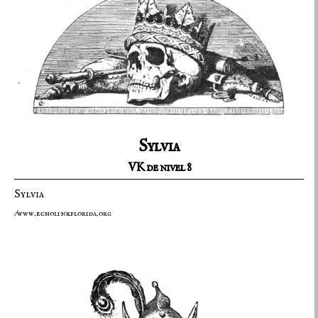
Sylvia
VK de nivel 8
Sylvia
/www.echolinkflorida.org