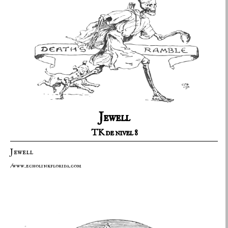
Jewell
TK de nivel 8
Jewell
/www.echolinkflorida.com