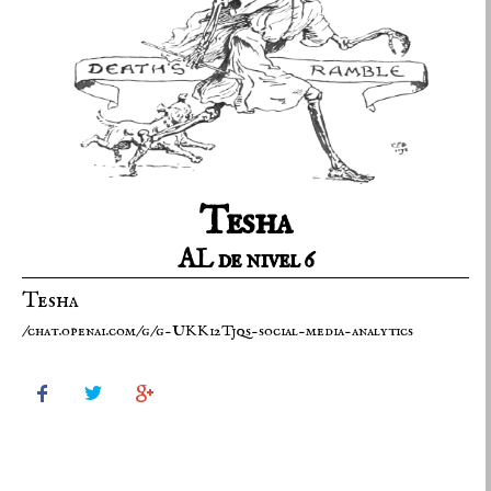
Tesha
AL de nivel 6
Tesha
/chat.openai.com/g/g-UKKi2Tjqs-social-media-analytics


