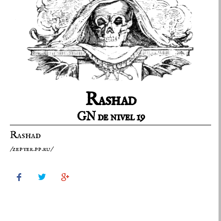
Rashad
GN de nivel 19
Rashad
/zepter.pp.ru/


