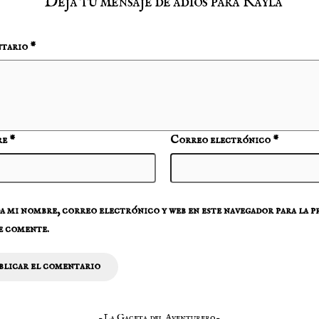
Deja tu mensaje de adios para Kayla
tario
*
re
*
Correo electrónico
*
 mi nombre, correo electrónico y web en este navegador para la 
e comente.
-La Gaceta del Aventurero-