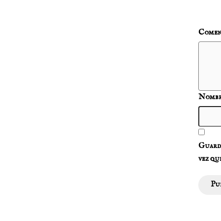
Comen
Nomb
Guarda
vez qu