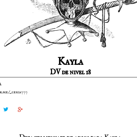
Kayla
DV de nivel 18
a
k.me/_ceria777

