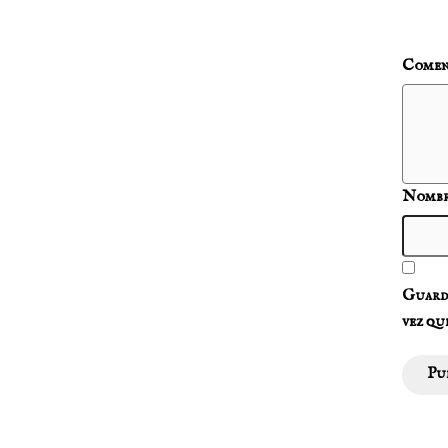
Comen
Nomb
Guarda
vez qu