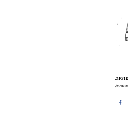
Effi
/enhan
