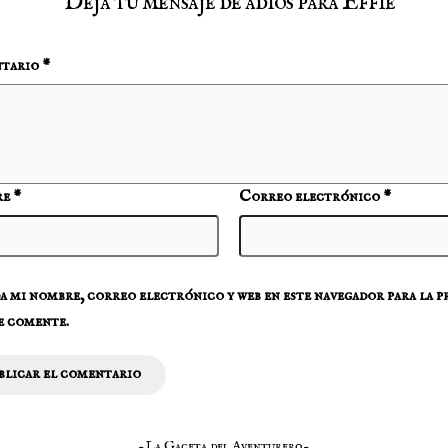
Deja tu mensaje de adios para Effie
tario
*
re
*
Correo electrónico
*
 mi nombre, correo electrónico y web en este navegador para la 
e comente.
-La Gaceta del Aventurero-