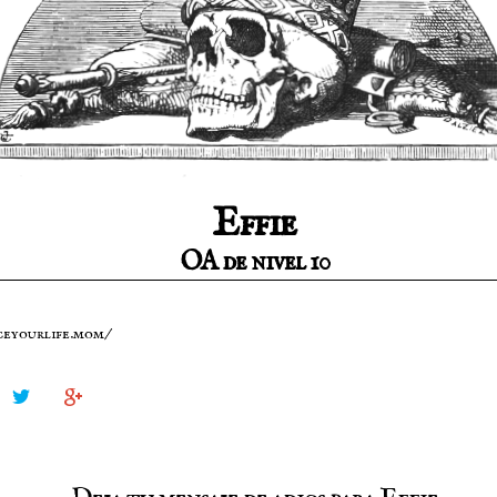
Effie
OA de nivel 10
e
ceyourlife.mom/

