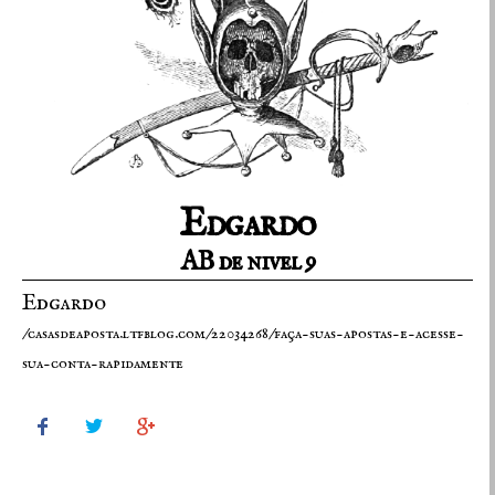
Edgardo
AB de nivel 9
Edgardo
/casasdeaposta.ltfblog.com/22034268/faça-suas-apostas-e-acesse-
sua-conta-rapidamente


