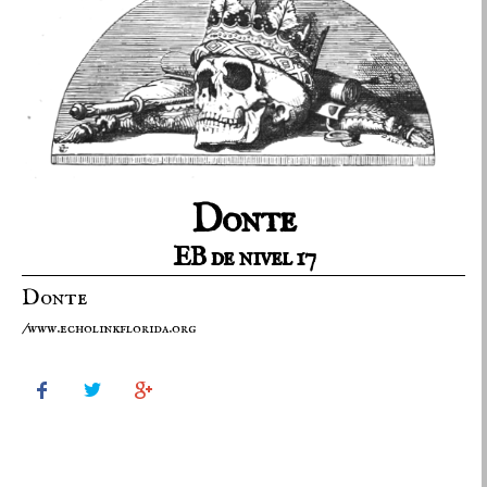
Donte
EB de nivel 17
Donte
/www.echolinkflorida.org


